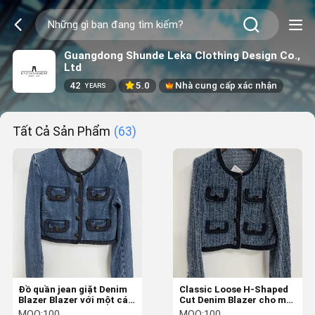
Guangdong Shunde Leka Clothing Design Co.,
Ltd
42
5.0
Nhà cung cấp xác nhận
YEARS
Tất Cả Sản Phẩm
(63)
Đồ quần jean giặt Denim
Classic Loose H-Shaped
Blazer Blazer với một cái
Cut Denim Blazer cho một
nhìn cao cấp kết cấu
hình bóng ngọt ngào
MOQ:
100
MOQ:
100