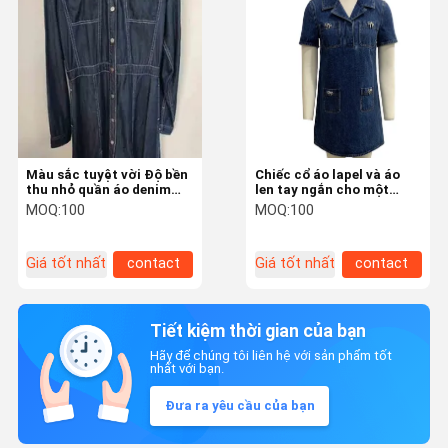
Màu sắc tuyệt vời Độ bền
Chiếc cổ áo lapel và áo
thu nhỏ quần áo denim
len tay ngắn cho một
cho thời gian dài mặc
phong cách trơn tru
MOQ:
100
MOQ:
100
nhưng bình thường
Giá tốt nhất
contact
Giá tốt nhất
contact
Tiết kiệm thời gian của bạn
Hãy để chúng tôi liên hệ với sản phẩm tốt
nhất với bạn.
Đưa ra yêu cầu của bạn