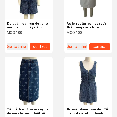
Đồ quần jean vải dệt cho
Áo len quần jean dài với
một cái nhìn lấy cảm
thắt lưng cao cho một
hứng từ cổ điển
hình bóng ngọt ngào và
MOQ:
100
MOQ:
100
thanh lịch
Giá tốt nhất
contact
Giá tốt nhất
contact
Nhà
Sản Phẩm
Video
Về Chúng Tôi
Tất cả trên Bow in váy dài
Đồ mặc denim vải dệt để
denim cho một thiết kế
có một cái nhìn thanh