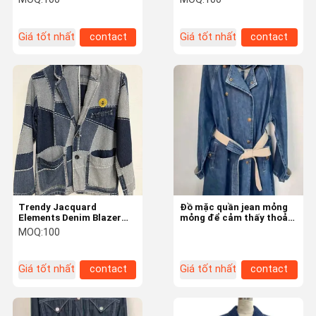
Giá tốt nhất
contact
Giá tốt nhất
contact
Trendy Jacquard
Đồ mặc quần jean mỏng
Elements Denim Blazer
mỏng để cảm thấy thoải
Cho một cái nhìn táo bạo
mái
MOQ:
100
và phong cách
Giá tốt nhất
contact
Giá tốt nhất
contact