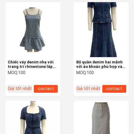
Chiếc váy denim nhẹ với
Bộ quần denim hai mảnh
trang trí rhinestone lấp
với áo khoác phù hợp và
lánh
váy Midi mở rộng
MOQ:
100
MOQ:
100
Giá tốt nhất
contact
Giá tốt nhất
contact